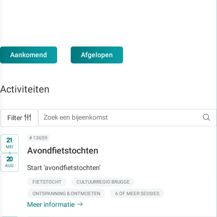
Aankomend
Afgelopen
Activiteiten
Filter
Op
# 13659
21
MEI
Avondfietstochten
t/m
20
AUG
Start 'avondfietstochten'
FIETSTOCHT
CULTUURREGIO BRUGGE
ONTSPANNING & ONTMOETEN
6 OF MEER SESSIES
Meer informatie